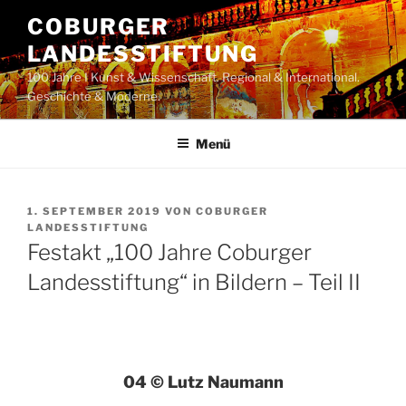
Zum
COBURGER
Inhalt
LANDESSTIFTUNG
springen
100 Jahre I Kunst & Wissenschaft. Regional & International.
Geschichte & Moderne.
Menü
VERÖFFENTLICHT
1. SEPTEMBER 2019
VON
COBURGER
AM
LANDESSTIFTUNG
Festakt „100 Jahre Coburger
Landesstiftung“ in Bildern – Teil II
04 © Lutz Naumann