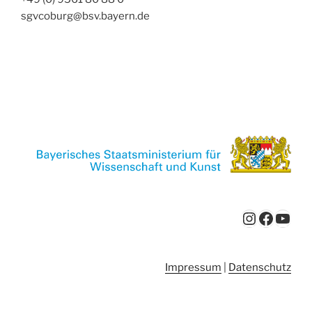
sgvcoburg@bsv.bayern.de
Instagra
Faceb
YouT
Impressum
|
Datenschutz