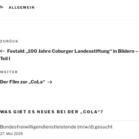
KATEGORIEN
ALLGEMEIN
Beitragsnavigation
Vorheriger
ZURÜCK
Beitrag
Festakt „100 Jahre Coburger Landesstiftung“ in Bildern –
Teil I
Nächster
WEITER
Beitrag
Der Film zur „CoLa“
WAS GIBT ES NEUES BEI DER „COLA“?
Bundesfreiwilligendienstleistende (m/w/d) gesucht
27. Mai 2026